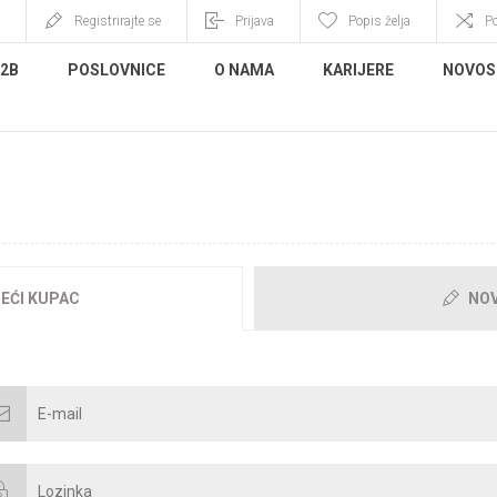
Registrirajte se
Prijava
Popis želja
P
B2B
POSLOVNICE
O NAMA
KARIJERE
NOVOS
BRODOŠLI, MOLIMO PRIJAVITE S
EĆI KUPAC
NOV