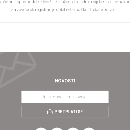
 Vaše pristupne podatke. Možete ih ažurirati u admin dijelu stranice nakon 
Za završetak registracije dobit ćete mail koji trebate potvrditi.
NOVOSTI
PRETPLATI SE