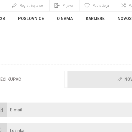
Registrirajte se
Prijava
Popis želja
P
B2B
POSLOVNICE
O NAMA
KARIJERE
NOVOS
BRODOŠLI, MOLIMO PRIJAVITE S
EĆI KUPAC
NOV