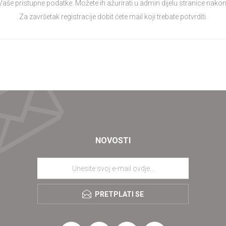
 Vaše pristupne podatke. Možete ih ažurirati u admin dijelu stranice nakon 
Za završetak registracije dobit ćete mail koji trebate potvrditi.
NOVOSTI
PRETPLATI SE