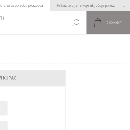
opis za usporedbu proizvoda
TI
0
KOMAD(A)
E!
I KUPAC