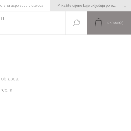
opis za usporedbu proizvoda
TI
0
KOMAD(A)
m obrasca.
rce.hr