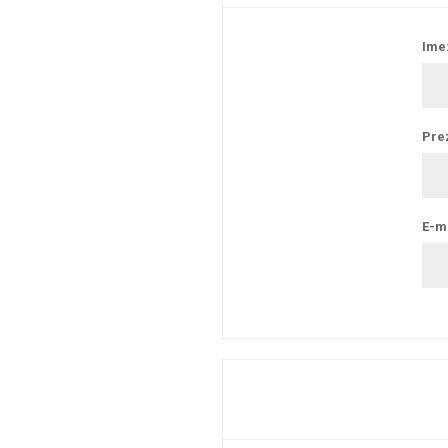
Ime
Pre
E-ma