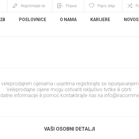
Registrirajte se
Prijava
Popis želja
P
B2B
POSLOVNICE
O NAMA
KARIJERE
NOVOS
REGISTRIRAJTE SE
 veleprodajnim cijenama i uvjetima registrirajte se ispunjavanje
Veleprodajne cijene mogu ostvariti isključivo tvrtke ili obrti.
datne informacije ili pomoć kontaktirajte nas na
info@iracomme
.........................
xxxxxxxxxxxxxx
VAŠI OSOBNI DETALJI