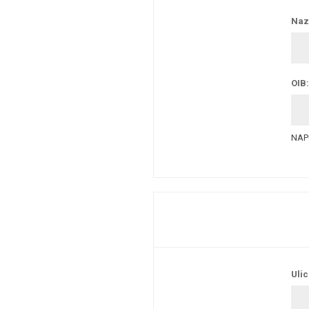
Nazi
OIB:
NAPO
Ulic