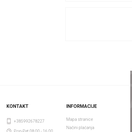
KONTAKT
INFORMACIJE
Mapa stranice
+385992678227
Načini plaćanja
Pon-Pet 08:00 - 16:00