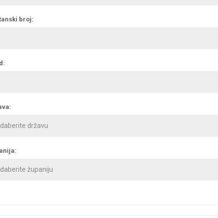
anski broj:
d:
ava:
anija: