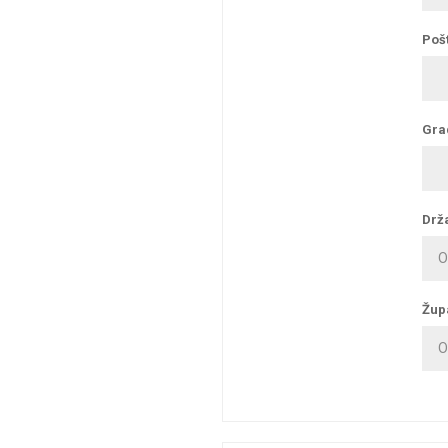
Pošt
Gra
Drž
Žup