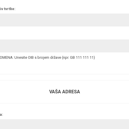
v tvrtke:
MENA: Unesite OIB s brojem države (npr. GB 111 111 11)
VAŠA ADRESA
a: