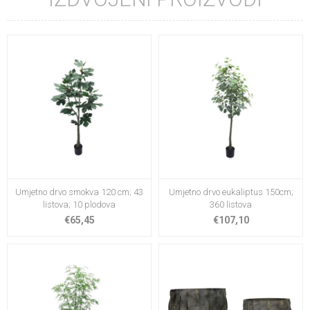
Umjetno drvo smokva 120 cm; 43
Umjetno drvo eukaliptus 150cm;
listova; 10 plodova
360 listova
€65,45
€107,10