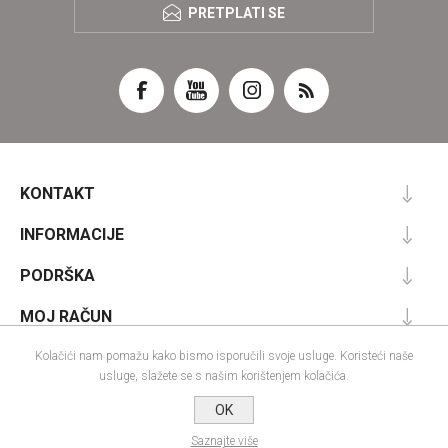
PRETPLATI SE
KONTAKT
INFORMACIJE
PODRŠKA
MOJ RAČUN
Kolačići nam pomažu kako bismo isporučili svoje usluge. Koristeći naše
usluge, slažete se s našim korištenjem kolačića.
Powered by
nopCommerce
OK
Designed by
Nop-Templates.com
Autorska prava; 2026 IRA commerce webshop. Sva prava pridržana.
Saznajte više