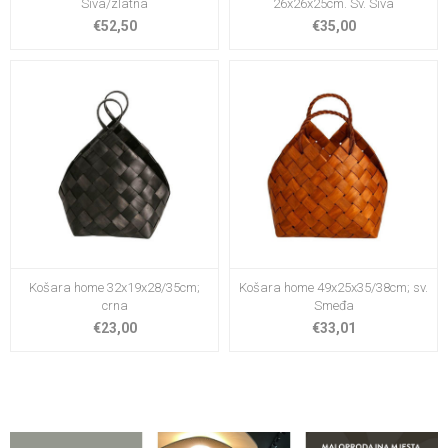
Siva/zlatna
26x26x25cm. Sv. Siva
€52,50
€35,00
Košara home 32x19x28/35cm;
Košara home 49x25x35/38cm; sv.
crna
Smeđa
€23,00
€33,01