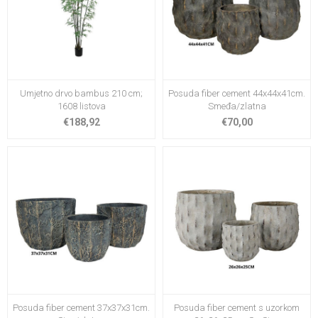
Umjetno drvo bambus 210 cm;
Posuda fiber cement 44x44x41cm.
1608 listova
Smeđa/zlatna
€188,92
€70,00
Posuda fiber cement 37x37x31cm.
Posuda fiber cement s uzorkom