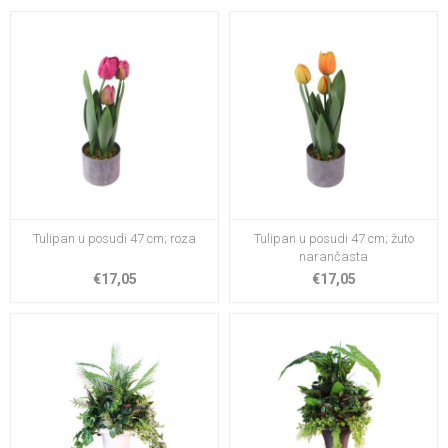
Tulipan u posudi 47 cm; roza
Tulipan u posudi 47 cm; žuto
narančasta
€17,05
€17,05