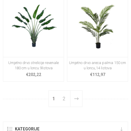
Umjetno drvo strelicije revenale
Umjetno drvo areca palma 150 cm
180 cm u loncu.9listova
u loncu,14 listova
€202,22
€112,97
1
2
KATEGORIJE