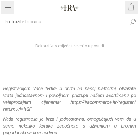
Početna stranica
DEKORATIVNO CVIJEĆE I ZELENILO
Dekorativno cvijeće i zelenilo u posudi
DEKORATIVNO CVIJEĆE I
ZELENILO U POSUDI
Registracijom Vaše tvrtke ili obrta na našoj platformi, otvarate
vrata jednostavnom i povoljnom pristupu našem asortimanu po
veleprodajnim cijenama:
https://iracommerce.hr/register?
returnUrl=%2F
Naša registracija je brza i jednostavna, omogućujući vam da u
samo nekoliko koraka započnete s uživanjem u brojnim
pogodnostima koje nudimo.