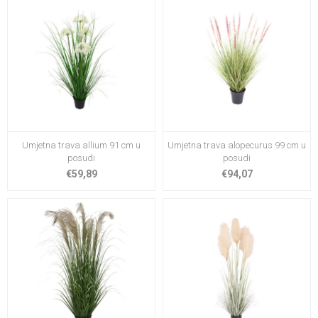
Umjetna trava allium 91 cm u
Umjetna trava alopecurus 99 cm u
posudi
posudi
€59,89
€94,07