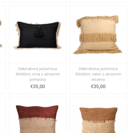
Dekorativna jastučnica
Dekorativna jastučnica
40x60cm; crna s ukrasnim
50x50cm; natur s ukrasnim
pompona
resama
€35,00
€35,00