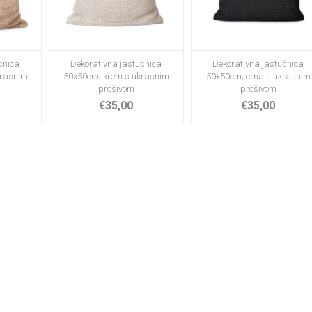
čnica
Dekorativna jastučnica
Dekorativna jastučnica
krasnim
50x50cm; krem s ukrasnim
50x50cm; crna s ukrasnim
prošivom
prošivom
€35,00
€35,00