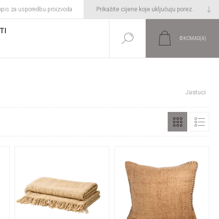
opis za usporedbu proizvoda
TI
0
KOMAD(A)
Početna stranica
UREĐENJE DOMA
Jastuci