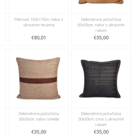
Pokrivač 130x170cn; natur s
Dekorativna jastučnica
ukrasnim resama
50x50cm; natur s ukrasnim
rubom
€80,01
€35,00
Dekorativna jastučnica
Dekorativna jastučnica
m
50x50cm; natur/smeđa
50x50cm; crna s ukrasnim
rubom
€35,00
€35,00