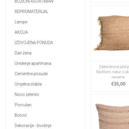
BOŽIĆNI ASORTIMAN
REPROMATERIJAL
Lampe
AKCIJA
IZDVOJENA PONUDA
Dan žena
Uredenje apartmana
Dekorativna jastu
50x50cm; natur s u
Cementne posude
resama
€35,00
Umjetna stabla
Novo zelenilo
Porculan
Borovi
Dekoracije - životinje