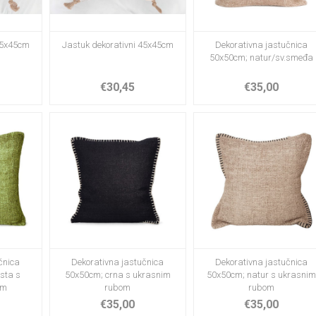
45x45cm
Jastuk dekorativni 45x45cm
Dekorativna jastučnica
50x50cm; natur/sv.smeđa
€30,45
€35,00
čnica
Dekorativna jastučnica
Dekorativna jastučnica
sta s
50x50cm; crna s ukrasnim
50x50cm; natur s ukrasni
om
rubom
rubom
€35,00
€35,00