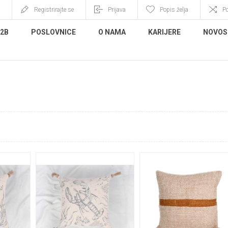
Registrirajte se
Prijava
Popis želja
P
B2B
POSLOVNICE
O NAMA
KARIJERE
NOVOS