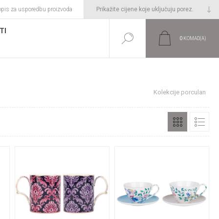
opis za usporedbu proizvoda
TI
0
KOMAD(A)
Početna stranica
IZDVOJENA PONUDA
Kolekcije porculan