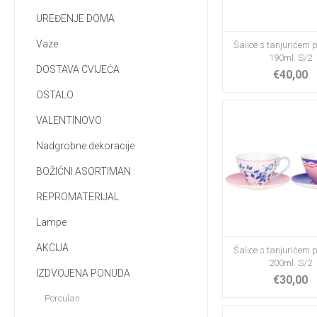
UREĐENJE DOMA
Vaze
Šalice s tanjurićem 
190ml. S/2
DOSTAVA CVIJEĆA
€40,00
OSTALO
VALENTINOVO
Nadgrobne dekoracije
BOŽIĆNI ASORTIMAN
REPROMATERIJAL
Lampe
AKCIJA
Šalice s tanjurićem 
200ml. S/2
IZDVOJENA PONUDA
€30,00
Porculan