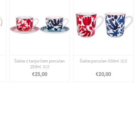
Šalice s tanjurićem porculan
Šalice porculan 350ml. S/2
230ml. S/2
€25,00
€20,00