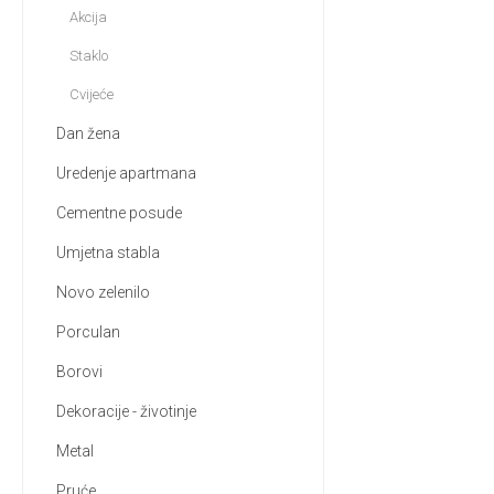
Akcija
Staklo
Cvijeće
Dan žena
Uredenje apartmana
Cementne posude
Umjetna stabla
Novo zelenilo
Porculan
Borovi
Dekoracije - životinje
Metal
Pruće