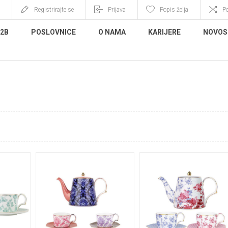
Registrirajte se
Prijava
Popis želja
P
B2B
POSLOVNICE
O NAMA
KARIJERE
NOVOS
IJE PORCULAN