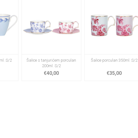
ml. S/2
Šalice s tanjurićem porculan
Šalice porculan 350ml. S/2
200ml. S/2
€40,00
€35,00