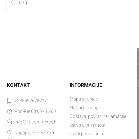
0 kg
KONTAKT
INFORMACIJE
Mapa stranice
+385992678227
Načini plaćanja
Pon-Pet 08:00 - 16:00
Dostava, povrat i reklamacije
info@iracommerce.hr
Izjava o privatnosti
Dugopolje, Hrvatska
Uvjeti poslovanja