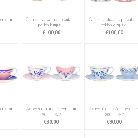
porculan
Čajnik s šalicama porculan u
Čajnik s šalicama porculan 
poklon kutiji s/3
poklon kutiji s/3
€100,00
€100,00
porculan
Šalice s tanjurićem porculan
Šalice s tanjurićem porcula
200ml. S/2
200ml. S/2
€30,00
€30,00