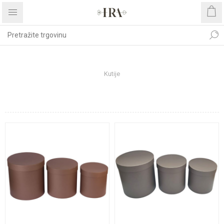
Početna stranica
UREĐENJE DOMA
Dekoracije
Kutije
KUTIJE