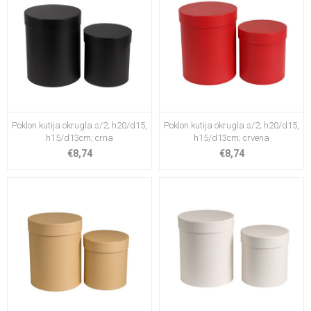
Poklon kutija okrugla s/2; h20/d15,
Poklon kutija okrugla s/2; h20/d15,
h15/d13cm; crna
h15/d13cm; crvena
€8,74
€8,74