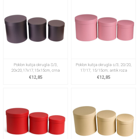
Poklon kutija okrugla S/3,
Poklon kutija okrugla s/3; 20/20,
20x20,17x17,15x15cm, crna
17/17, 15/15cm; antik roza
€12,85
€12,85