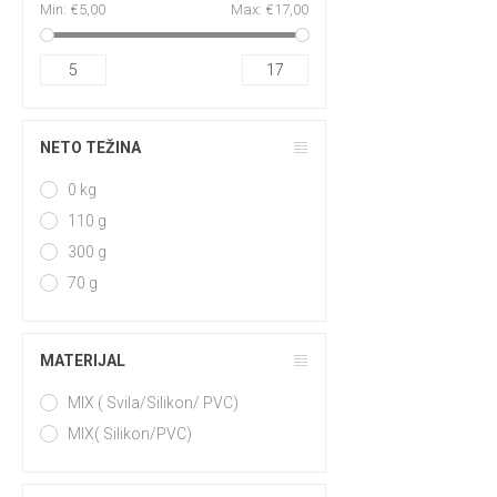
Min:
€5,00
Max:
€17,00
5
17
NETO TEŽINA
0 kg
110 g
300 g
70 g
MATERIJAL
MIX ( Svila/Silikon/ PVC)
MIX( Silikon/PVC)