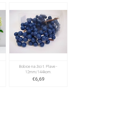
Bobice na žici t. Plave -
12mm/144kom.
€6,69