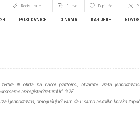
Registrirajte se
Prijava
Popis želja
P
B2B
POSLOVNICE
O NAMA
KARIJERE
NOVOS
 tvrtke ili obrta na našoj platformi, otvarate vrata jednosta
acommerce.hr/register?returnUrl=%2F
 brza i jednostavna, omogućujući vam da u samo nekoliko koraka zap