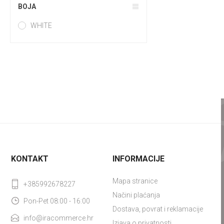
BOJA
WHITE
KONTAKT
INFORMACIJE
Mapa stranice
+385992678227
Načini plaćanja
Pon-Pet 08:00 - 16:00
Dostava, povrat i reklamacije
info@iracommerce.hr
Izjava o privatnosti