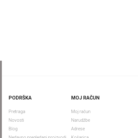
PODRŠKA
MOJ RAČUN
Pretraga
Moj račun
Novosti
Narudžbe
Blog
Adrese
Nedavno pregledani proizvodi
Košarica