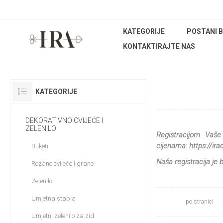
KATEGORIJE
POSTANI 
KONTAKTIRAJTE NAS
OSTALO
KATEGORIJE
DEKORATIVNO CVIJEĆE I
ZELENILO
Registracijom Vaše
cijenama:
https://ir
Buketi
Naša registracija je
Rezano cvijeće i grane
Zelenilo
Umjetna stabla
po stranici
Umjetni zelenilo za zid