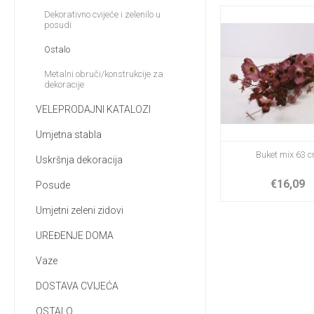
Dekorativno cvijeće i zelenilo u
posudi
Ostalo
Metalni obruči/konstrukcije za
dekoracije
VELEPRODAJNI KATALOZI
Umjetna stabla
Buket mix 63 
Uskršnja dekoracija
€16,09
Posude
Umjetni zeleni zidovi
UREĐENJE DOMA
Vaze
DOSTAVA CVIJEĆA
OSTALO