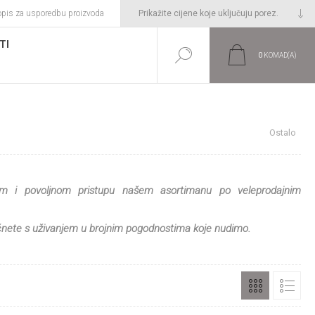
opis za usporedbu proizvoda
TI
0
KOMAD(A)
Početna stranica
DEKORATIVNO CVIJEĆE I ZELENILO
Ostalo
vnom i povoljnom pristupu našem asortimanu po veleprodajnim
očnete s uživanjem u brojnim pogodnostima koje nudimo.