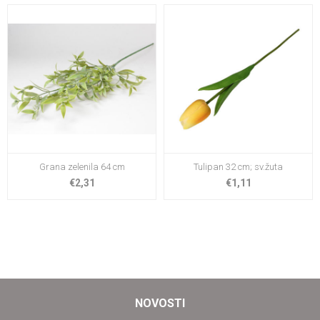
Grana zelenila 64 cm
Tulipan 32 cm; sv.žuta
€2,31
€1,11
NOVOSTI