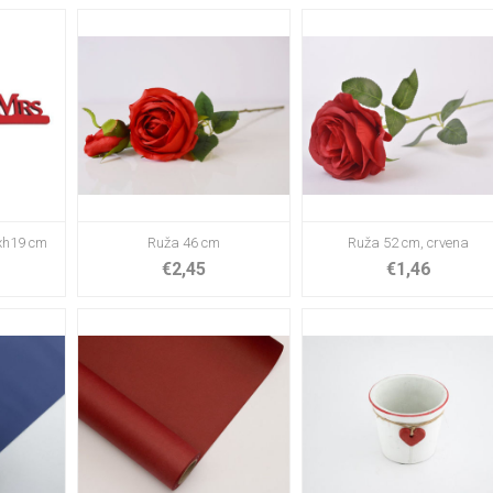
5xh19 cm
Ruža 46 cm
Ruža 52 cm, crvena
€2,45
€1,46