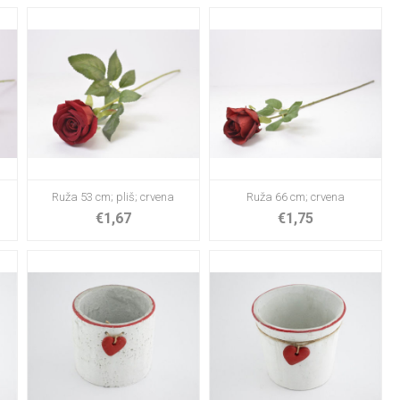
Ruža 53 cm; pliš; crvena
Ruža 66 cm; crvena
€1,67
€1,75