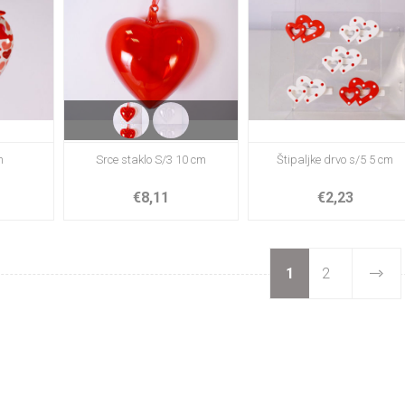
m
Srce staklo S/3 10 cm
Štipaljke drvo s/5 5 cm
€8,11
€2,23
1
2