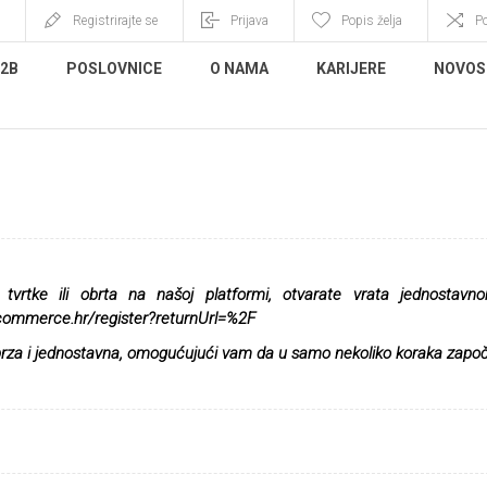
Registrirajte se
Prijava
Popis želja
P
B2B
POSLOVNICE
O NAMA
KARIJERE
NOVOS
INOVO
 tvrtke ili obrta na našoj platformi, otvarate vrata jednosta
acommerce.hr/register?returnUrl=%2F
 brza i jednostavna, omogućujući vam da u samo nekoliko koraka zap