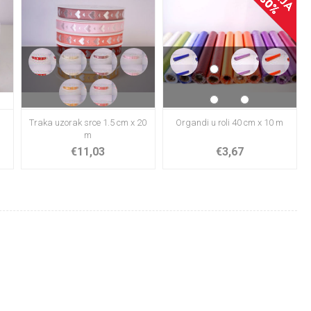
Traka uzorak srce 1.5 cm x 20
Organdi u roli 40 cm x 10 m
m
€11,03
€3,67