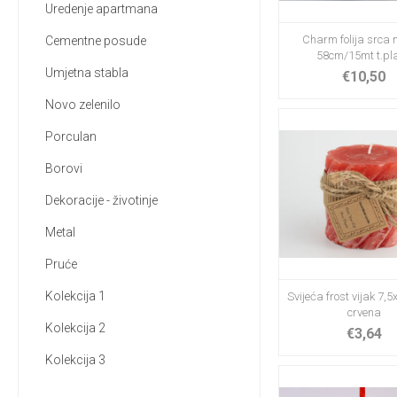
Uredenje apartmana
Charm folija srca
Cementne posude
58cm/15mt t.pl
Umjetna stabla
€10,50
Novo zelenilo
Porculan
Borovi
Dekoracije - životinje
Metal
Pruće
Kolekcija 1
Svijeća frost vijak 7,
crvena
Kolekcija 2
€3,64
Kolekcija 3