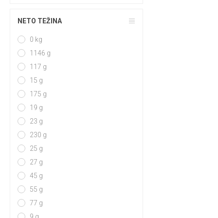
NETO TEŽINA
0 kg
1146 g
117 g
15 g
175 g
19 g
23 g
230 g
25 g
27 g
45 g
55 g
77 g
9 g