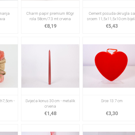
 manja
Charm papir premium 80gr
Cement posuda okrugla sa
ava
rola 58cm/7.3 mt crvena
srcem 11,5x11,5x10 cm bijel
€8,19
€5,43
5xh7,5cm -
Svijeća konus 30 cm - metalik
Srce 13.7 cm
crvena
€1,48
€3,30