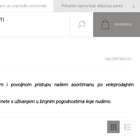
opis za usporedbu proizvoda
TI
0
KOMAD(A)
Početna stranica
VALENTINOVO
vnom i povoljnom pristupu našem asortimanu po veleprodajnim
očnete s uživanjem u brojnim pogodnostima koje nudimo.