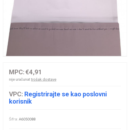
MPC:
€4,91
nije uračunat
trošak dostave
VPC:
Registrirajte se kao poslovni
korisnik
Šifra:
A6050088