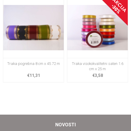
Traka pogrebna 8 cm x 45.72 m
Traka visokokvalitetni saten 1.6
cm x 25 m
€11,31
€3,58
NOVOSTI