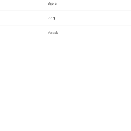
Bijela
77 g
Vosak