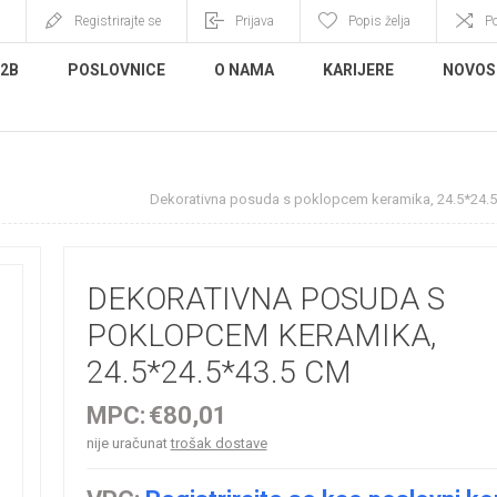
Registrirajte se
Prijava
Popis želja
P
B2B
POSLOVNICE
O NAMA
KARIJERE
NOVOS
ovi, boce, posude
Dekorativna posuda s poklopcem keramika, 24.5*24.
DEKORATIVNA POSUDA S
POKLOPCEM KERAMIKA,
24.5*24.5*43.5 CM
MPC:
€80,01
nije uračunat
trošak dostave