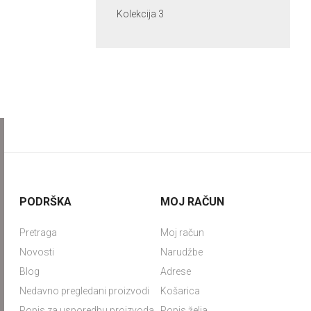
Kolekcija 3
PODRŠKA
MOJ RAČUN
Pretraga
Moj račun
Novosti
Narudžbe
Blog
Adrese
Nedavno pregledani proizvodi
Košarica
Popis za usporedbu proizvoda
Popis želja