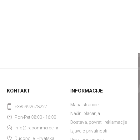
KONTAKT
INFORMACIJE
Mapa stranice
+385992678227
Načini plaćanja
Pon-Pet 08:00 - 16:00
Dostava, povrat i reklamacije
info@iracommerce.hr
Izjava o privatnosti
Dugopolje, Hrvatska
Uvjeti poslovanja