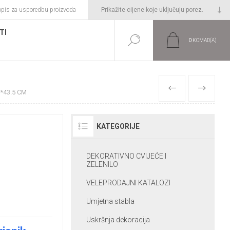
opis za usporedbu proizvoda
TI
0
KOMAD(A)
PRETHODNI
SLIJEDEĆI
5*43.5 CM
KATEGORIJE
DEKORATIVNO CVIJEĆE I
ZELENILO
VELEPRODAJNI KATALOZI
Umjetna stabla
Uskršnja dekoracija