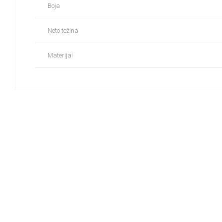
Boja
Neto težina
Materijal