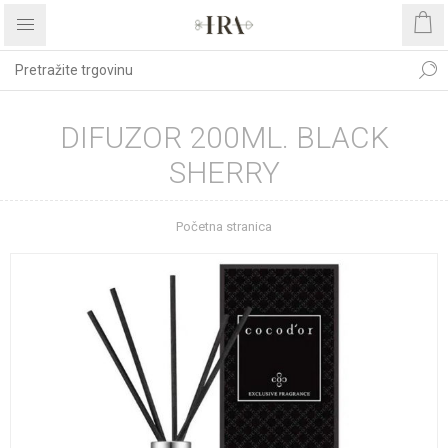
DIFUZOR 200ML. BLACK
SHERRY
Početna stranica