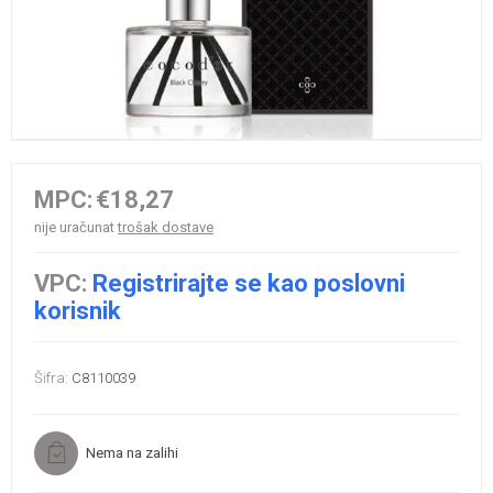
MPC:
€18,27
nije uračunat
trošak dostave
VPC:
Registrirajte se kao poslovni
korisnik
Šifra:
C8110039
Nema na zalihi