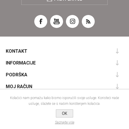
KONTAKT
INFORMACIJE
PODRŠKA
MOJ RAČUN
Kolačići nam pomažu kako bismo isporučili svoje usluge. Koristeći naše
usluge, slažete se s našim korištenjem kolačića.
Powered by
nopCommerce
OK
Designed by
Nop-Templates.com
Autorska prava; 2026 IRA commerce webshop. Sva prava pridržana.
Saznajte više