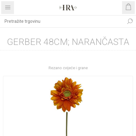
GERBER 48CM; NARANČASTA
Početna stranica
DEKORATIVNO CVIJEĆE I ZELENILO
Rezano cvijeće i grane