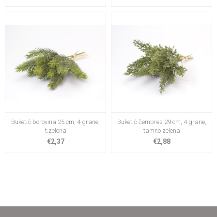
Buketić borovina 25 cm, 4 grane,
Buketić čempres 29 cm, 4 grane,
t.zelena
tamno zelena
€2,37
€2,88