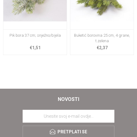
Pik bora 37 cm; snježno/bijela
Buketić borovina 25 cm, 4 grane,
t.zelena
€1,51
€2,37
NOVOSTI
PRETPLATI SE