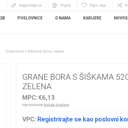
Registrirajte se
Prijava
Popis želja
P
B2B
POSLOVNICE
O NAMA
KARIJERE
NOVOS
Grane bora s šIškama 52cm; zelena
GRANE BORA S ŠIŠKAMA 52
ZELENA
MPC:
€6,13
nije uračunat
trošak dostave
VPC:
Registrirajte se kao poslovni ko