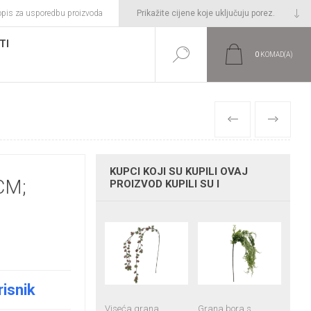
opis za usporedbu proizvoda
TI
0
KOMAD(A)
PRETHODNI
SLIJEDEĆI
KUPCI KOJI SU KUPILI OVAJ
CM;
PROIZVOD KUPILI SU I
risnik
Viseća grana
Grana bora s