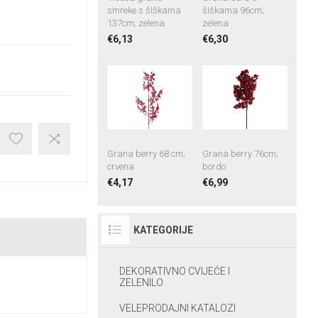
smreke s šIškama
šIškama 96cm;
137cm; zelena
zelena
€6,13
€6,30
Grana berry 68 cm;
Grana berry 76cm;
crvena
bordo
€4,17
€6,99
KATEGORIJE
DEKORATIVNO CVIJEĆE I
ZELENILO
VELEPRODAJNI KATALOZI