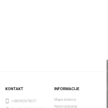
KONTAKT
INFORMACIJE
Mapa stranice
+385992678227
Načini plaćanja