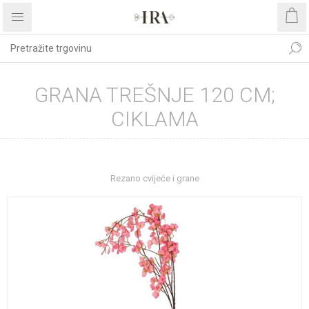
GRANA TREŠNJE 120 CM;
CIKLAMA
Početna stranica
DEKORATIVNO CVIJEĆE I ZELENILO
Rezano cvijeće i grane