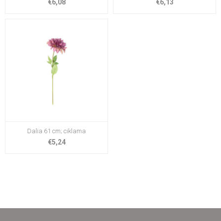
€6,08
€6,13
Dalia 61 cm; ciklama
€5,24