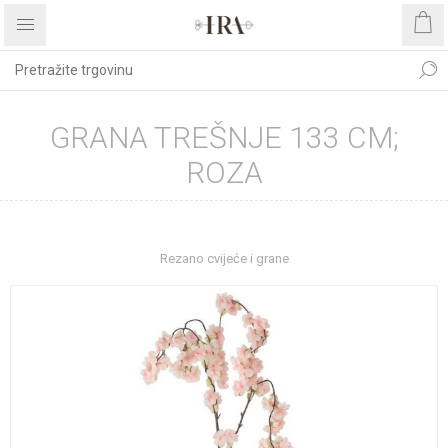
GRANA TREŠNJE 133 CM;
ROZA
Početna stranica
DEKORATIVNO CVIJEĆE I ZELENILO
Rezano cvijeće i grane