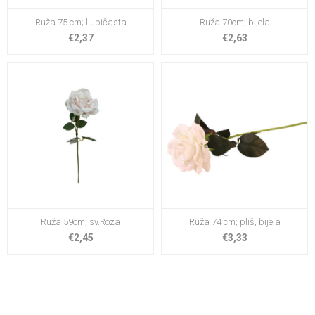
Ruža 75 cm; ljubičasta
Ruža 70cm; bijela
€2,37
€2,63
Ruža 59cm; sv.Roza
Ruža 74 cm; pliš, bijela
€2,45
€3,33