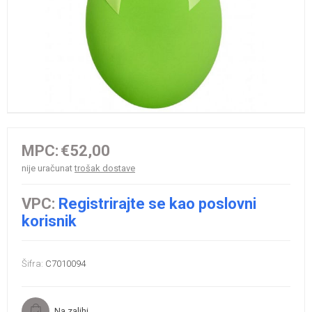
MPC:
€52,00
nije uračunat
trošak dostave
VPC:
Registrirajte se kao poslovni
korisnik
Šifra:
C7010094
Na zalihi