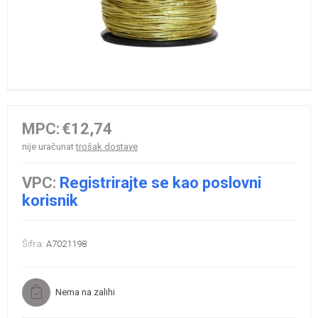
MPC:
€12,74
nije uračunat
trošak dostave
VPC:
Registrirajte se kao poslovni
korisnik
Šifra:
A7021198
Nema na zalihi