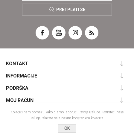
PRETPLATI SE
KONTAKT
INFORMACIJE
PODRŠKA
MOJ RAČUN
Kolačići nam pomažu kako bismo isporučili svoje usluge. Koristeći naše
usluge, slažete se s našim korištenjem kolačića.
Powered by
nopCommerce
OK
Designed by
Nop-Templates.com