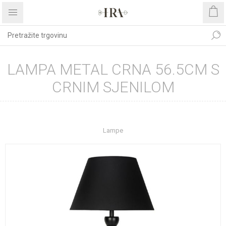
LAMPA METAL CRNA 56.5CM S
CRNIM SJENILOM
Početna stranica
UREĐENJE DOMA
Rasvjeta
Lampe