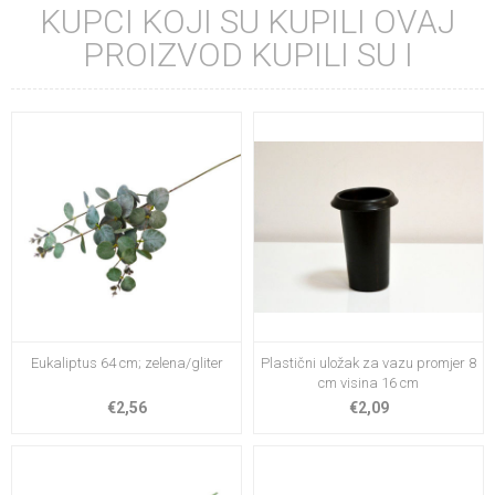
KUPCI KOJI SU KUPILI OVAJ
PROIZVOD KUPILI SU I
Eukaliptus 64 cm; zelena/gliter
Plastični uložak za vazu promjer 8
cm visina 16 cm
€2,56
€2,09