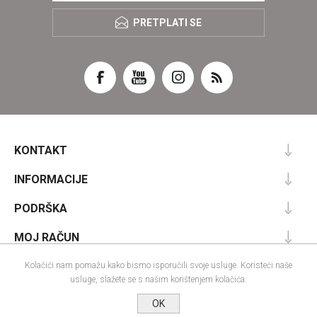
PRETPLATI SE
KONTAKT
INFORMACIJE
PODRŠKA
MOJ RAČUN
Kolačići nam pomažu kako bismo isporučili svoje usluge. Koristeći naše
usluge, slažete se s našim korištenjem kolačića.
Powered by
nopCommerce
OK
Designed by
Nop-Templates.com