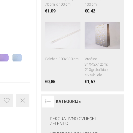
70 cm x 100 cm
100 cm
€1,09
€0,42
Celofan 100x130 cm
Vrećica
31X42X12cm;
210gr.;točkice;
siva/bijela
€0,85
€1,67
KATEGORIJE
DEKORATIVNO CVIJEĆE I
ZELENILO