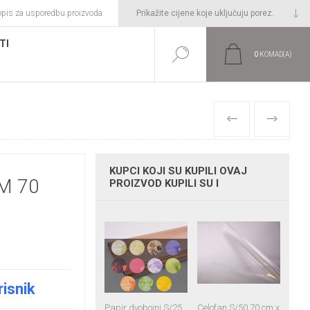
opis za usporedbu proizvoda
TI
0
KOMAD(A)
PRETHODNI
SLIJEDEĆI
KUPCI KOJI SU KUPILI OVAJ
M 70
PROIZVOD KUPILI SU I
risnik
Papir dvobojni S/25
Celofan S/50 70 cm x