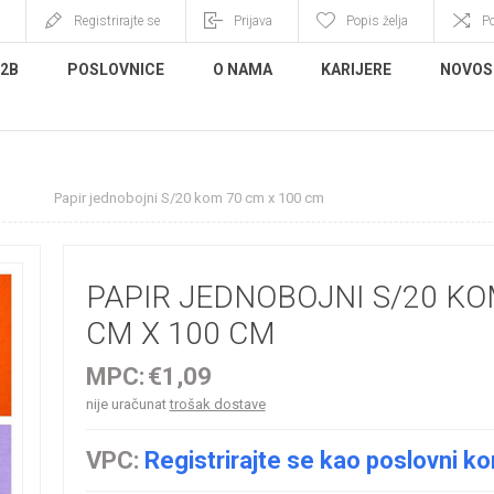
Registrirajte se
Prijava
Popis želja
P
B2B
POSLOVNICE
O NAMA
KARIJERE
NOVOS
i
Papir jednobojni S/20 kom 70 cm x 100 cm
PAPIR JEDNOBOJNI S/20 KO
CM X 100 CM
MPC:
€1,09
nije uračunat
trošak dostave
VPC:
Registrirajte se kao poslovni ko