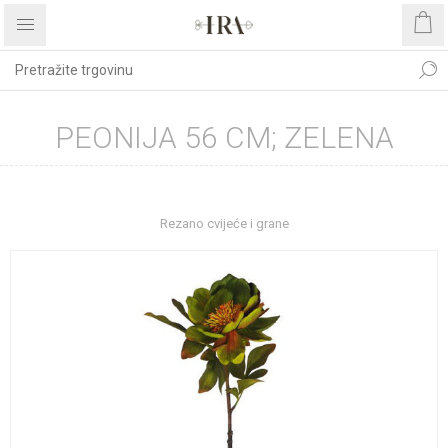
PEONIJA 56 CM; ZELENA
Početna stranica
DEKORATIVNO CVIJEĆE I ZELENILO
Rezano cvijeće i grane