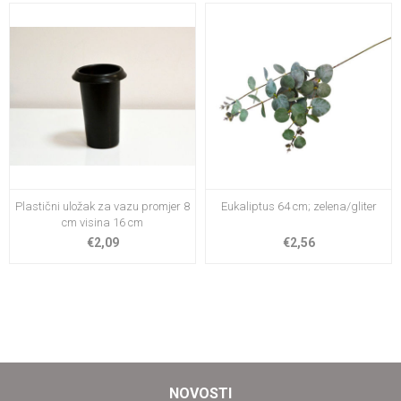
Plastični uložak za vazu promjer 8
Eukaliptus 64 cm; zelena/gliter
cm visina 16 cm
€2,09
€2,56
NOVOSTI