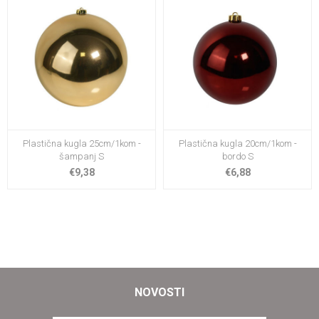
Plastična kugla 25cm/1kom -
Plastična kugla 20cm/1kom -
šampanj S
bordo S
€9,38
€6,88
NOVOSTI