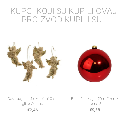
KUPCI KOJI SU KUPILI OVAJ
PROIZVOD KUPILI SU I
Dekoracija anđeo visećI h10cm;
Plastična kugla 25cm/1kom -
glitter/zlatna
crvena S
€2,46
€9,38