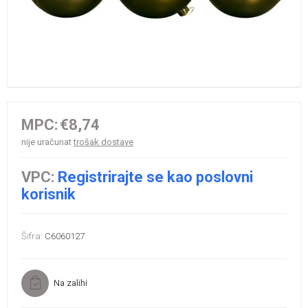
MPC:
€8,74
nije uračunat
trošak dostave
VPC:
Registrirajte se kao poslovni
korisnik
Šifra:
C6060127
Na zalihi