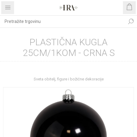
PLASTIČNA KUGLA
25CM/1KOM - CRNA S
Početna stranica
BOŽIĆNI ASORTIMAN
Sveta obitelj, figure i božićne dekoracije