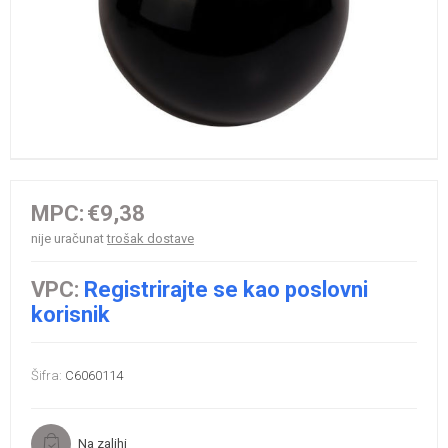
MPC:
€9,38
nije uračunat
trošak dostave
VPC:
Registrirajte se kao poslovni
korisnik
Šifra:
C6060114
Na zalihi