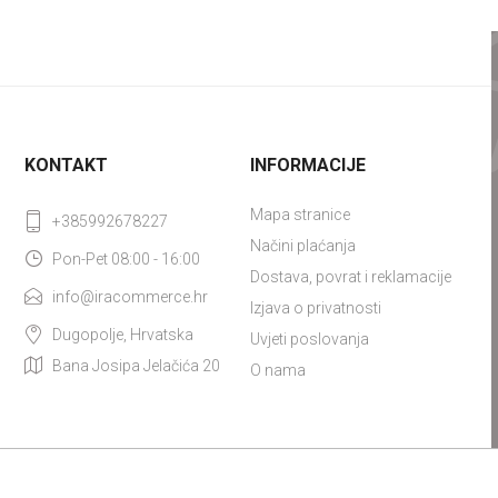
KONTAKT
INFORMACIJE
Mapa stranice
+385992678227
Načini plaćanja
Pon-Pet 08:00 - 16:00
Dostava, povrat i reklamacije
info@iracommerce.hr
Izjava o privatnosti
Dugopolje, Hrvatska
Uvjeti poslovanja
Bana Josipa Jelačića 20
O nama