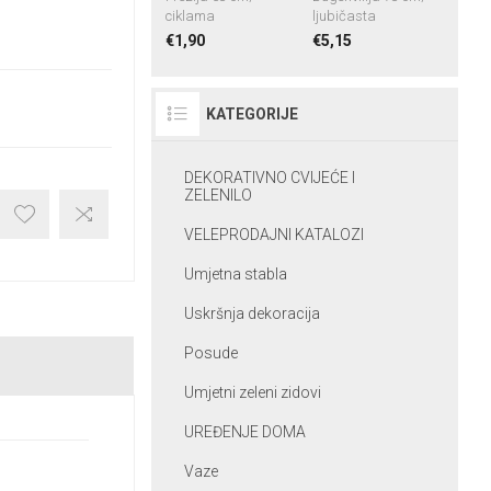
ciklama
ljubičasta
€1,90
€5,15
KATEGORIJE
DEKORATIVNO CVIJEĆE I
ZELENILO
VELEPRODAJNI KATALOZI
Umjetna stabla
Uskršnja dekoracija
Posude
Umjetni zeleni zidovi
UREĐENJE DOMA
Vaze