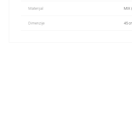
Materijal
MIX (
Dimenzije
45 c