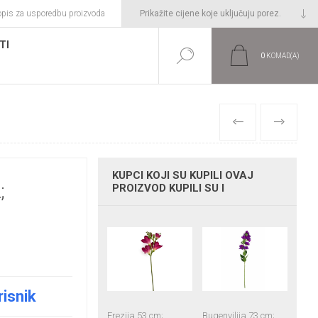
opis za usporedbu proizvoda
TI
0
KOMAD(A)
PRETHODNI
SLIJEDEĆI
KUPCI KOJI SU KUPILI OVAJ
;
PROIZVOD KUPILI SU I
risnik
Frezija 53 cm;
Bugenvilija 73 cm;