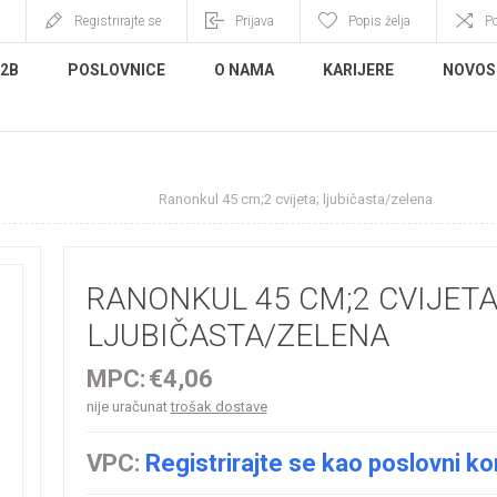
Registrirajte se
Prijava
Popis želja
P
B2B
POSLOVNICE
O NAMA
KARIJERE
NOVOS
no cvijeće i grane
Ranonkul 45 cm;2 cvijeta; ljubičasta/zelena
RANONKUL 45 CM;2 CVIJETA
LJUBIČASTA/ZELENA
MPC:
€4,06
nije uračunat
trošak dostave
VPC:
Registrirajte se kao poslovni ko