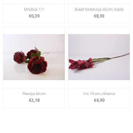
Mrežica 1/1
Buket hortenzija 45 cm; bijela
€0,39
€8,93
Peonija 66 cm
Iris 74 cm; ciklama
€2,18
€4,90