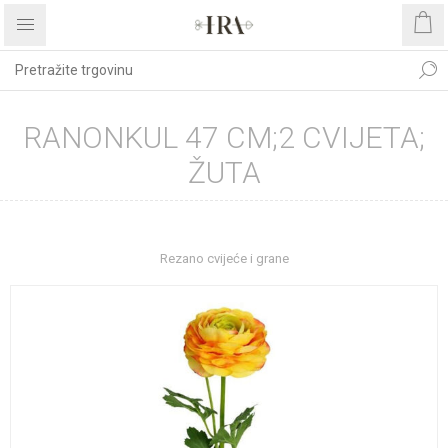
RANONKUL 47 CM;2 CVIJETA;
ŽUTA
Početna stranica
DEKORATIVNO CVIJEĆE I ZELENILO
Rezano cvijeće i grane