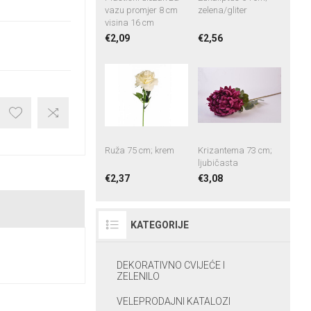
vazu promjer 8 cm
zelena/gliter
visina 16 cm
€2,09
€2,56
Ruža 75 cm; krem
Krizantema 73 cm;
ljubičasta
€2,37
€3,08
KATEGORIJE
DEKORATIVNO CVIJEĆE I
ZELENILO
VELEPRODAJNI KATALOZI