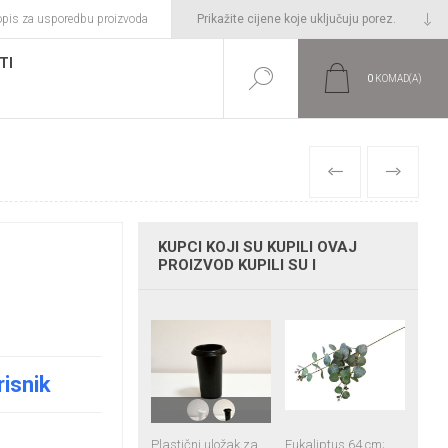
opis za usporedbu proizvoda
TI
0
KOMAD(A)
PRETHODNI
SLIJEDEĆI
KUPCI KOJI SU KUPILI OVAJ
PROIZVOD KUPILI SU I
risnik
Plastični uložak za
Eukaliptus 64 cm;