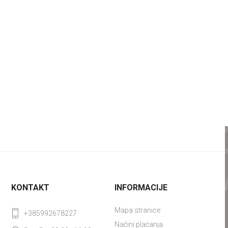
KONTAKT
INFORMACIJE
Mapa stranice
+385992678227
Načini plaćanja