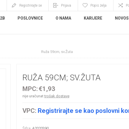
Registrirajte se
Prijava
Popis želja
P
B2B
POSLOVNICE
O NAMA
KARIJERE
NOVOS
no cvijeće i grane
Ruža 59cm; sv.Žuta
RUŽA 59CM; SV.ŽUTA
MPC:
€1,93
nije uračunat
trošak dostave
VPC:
Registrirajte se kao poslovni ko
Šifra:
A2020390