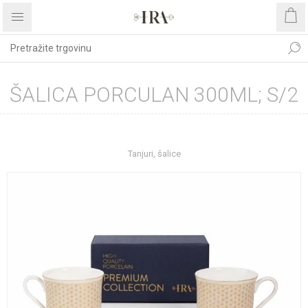
ŠALICA PORCULAN 300ML; S/2
Početna stranica
UREĐENJE DOMA
Kućanstvo
Tanjuri, šalice