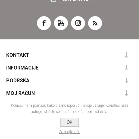
KONTAKT
INFORMACIJE
PODRŠKA
MOJ RAČUN
Kolačići nam pomažu kako bismo isporučili svoje usluge. Koristeći naše
usluge, slažete se s našim korištenjem kolačića.
Powered by
nopCommerce
OK
Designed by
Nop-Templates.com
Autorska prava; 2026 IRA commerce webshop. Sva prava pridržana.
Saznajte više