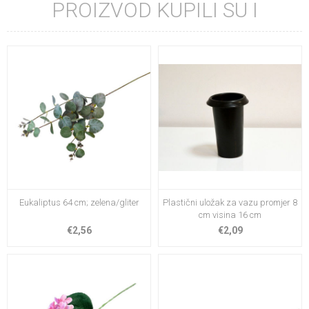
PROIZVOD KUPILI SU I
Eukaliptus 64 cm; zelena/gliter
Plastični uložak za vazu promjer 8
cm visina 16 cm
€2,56
€2,09