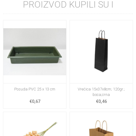
PROIZVOD KUPILI SU I
Posuda PVC 25 x 13 cm
Vrećica 15x37x8cm; 120gr.;
boca;crna
€0,67
€0,46