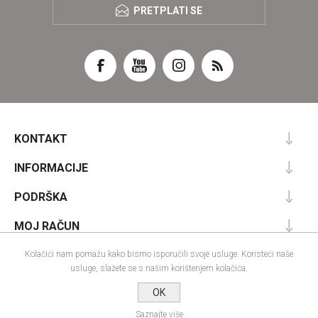
PRETPLATI SE
KONTAKT
INFORMACIJE
PODRŠKA
MOJ RAČUN
Kolačići nam pomažu kako bismo isporučili svoje usluge. Koristeći naše
usluge, slažete se s našim korištenjem kolačića.
Powered by
nopCommerce
OK
Designed by
Nop-Templates.com
Autorska prava; 2026 IRA commerce webshop. Sva prava pridržana.
Saznajte više