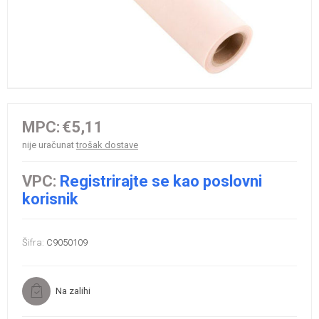
MPC:
€5,11
nije uračunat
trošak dostave
VPC:
Registrirajte se kao poslovni
korisnik
Šifra:
C9050109
Na zalihi