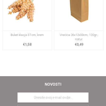
Buket klasja 37 cm; krem
Vrećica 26x12x33cm; 120gr.;
natur
€1,58
€0,49
NOVOSTI