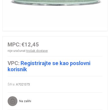
MPC:
€12,45
nije uračunat
trošak dostave
VPC:
Registrirajte se kao poslovni
korisnik
Šifra:
A7021373
Na zalihi