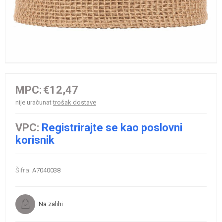
MPC:
€12,47
nije uračunat
trošak dostave
VPC:
Registrirajte se kao poslovni
korisnik
Šifra:
A7040038
Na zalihi