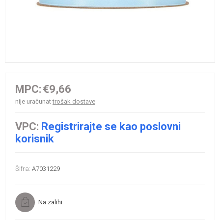
MPC:
€9,66
nije uračunat
trošak dostave
VPC:
Registrirajte se kao poslovni
korisnik
Šifra:
A7031229
Na zalihi