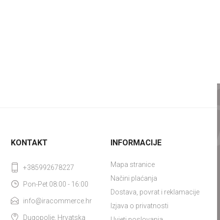
KONTAKT
INFORMACIJE
Mapa stranice
+385992678227
Načini plaćanja
Pon-Pet 08:00 - 16:00
Dostava, povrat i reklamacije
info@iracommerce.hr
Izjava o privatnosti
Dugopolje, Hrvatska
Uvjeti poslovanja