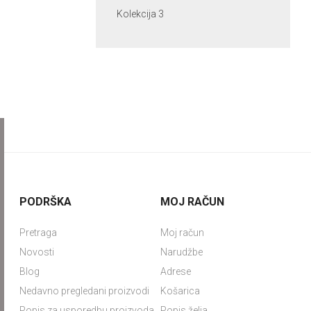
Kolekcija 3
PODRŠKA
MOJ RAČUN
Pretraga
Moj račun
Novosti
Narudžbe
Blog
Adrese
Nedavno pregledani proizvodi
Košarica
Popis za usporedbu proizvoda
Popis želja