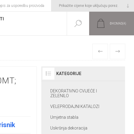
opis za usporedbu proizvoda
TI
0
KOMAD(A)
PRETHODNI
SLIJEDEĆI
KATEGORIJE
0MT;
DEKORATIVNO CVIJEĆE I
ZELENILO
VELEPRODAJNI KATALOZI
Umjetna stabla
risnik
Uskršnja dekoracija