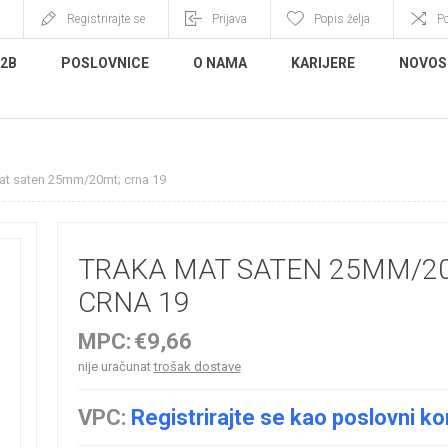
Registrirajte se
Prijava
Popis želja
P
B2B
POSLOVNICE
O NAMA
KARIJERE
NOVOS
at saten 25mm/20mt; crna 19
TRAKA MAT SATEN 25MM/2
CRNA 19
MPC:
€9,66
nije uračunat
trošak dostave
VPC:
Registrirajte se kao poslovni ko