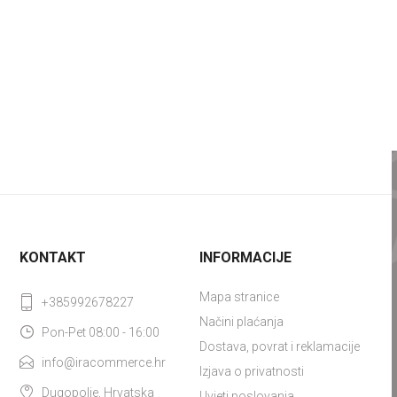
KONTAKT
INFORMACIJE
Mapa stranice
+385992678227
Načini plaćanja
Pon-Pet 08:00 - 16:00
Dostava, povrat i reklamacije
info@iracommerce.hr
Izjava o privatnosti
Dugopolje, Hrvatska
Uvjeti poslovanja