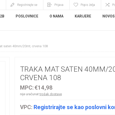
Registrirajte se
Prijava
Popis želja
P
B2B
POSLOVNICE
O NAMA
KARIJERE
NOVOS
at saten 40mm/20mt; crvena 108
TRAKA MAT SATEN 40MM/2
CRVENA 108
MPC:
€14,98
nije uračunat
trošak dostave
VPC:
Registrirajte se kao poslovni ko