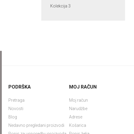
Kolekcija 3
PODRŠKA
MOJ RAČUN
Pretraga
Moj račun
Novosti
Narudžbe
Blog
Adrese
Nedavno pregledani proizvodi
Košarica
Popis za usporedbu proizvoda
Popis želja