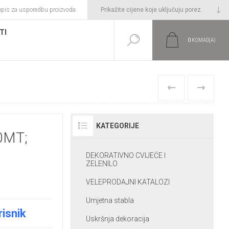
opis za usporedbu proizvoda
TI
0
KOMAD(A)
PRETHODNI
SLIJEDEĆI
KATEGORIJE
0MT;
DEKORATIVNO CVIJEĆE I
ZELENILO
VELEPRODAJNI KATALOZI
Umjetna stabla
risnik
Uskršnja dekoracija