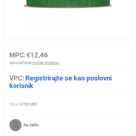
MPC:
€12,46
nije uračunat
trošak dostave
VPC:
Registrirajte se kao poslovni
korisnik
Šifra:
A7021430
Na zalihi