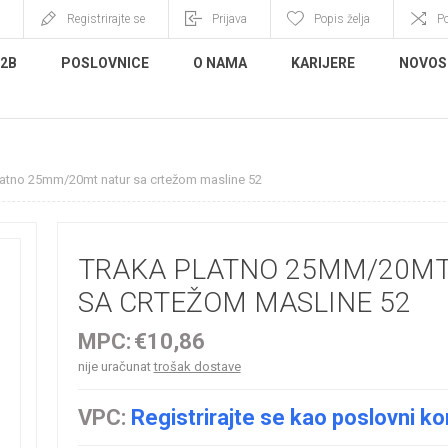
Registrirajte se
Prijava
Popis želja
P
B2B
POSLOVNICE
O NAMA
KARIJERE
NOVOS
latno 25mm/20mt natur sa crtežom masline 52
TRAKA PLATNO 25MM/20MT
SA CRTEŽOM MASLINE 52
MPC:
€10,86
nije uračunat
trošak dostave
VPC:
Registrirajte se kao poslovni ko