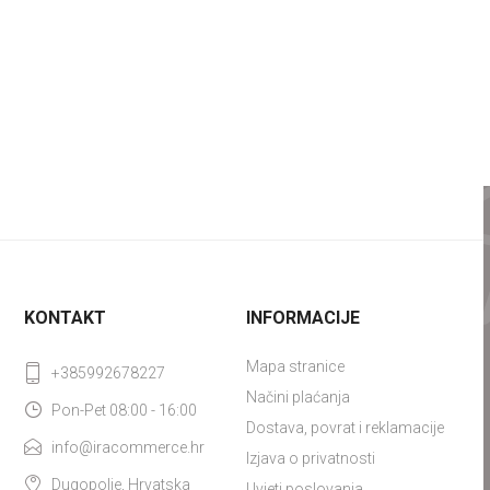
KONTAKT
INFORMACIJE
Mapa stranice
+385992678227
Načini plaćanja
Pon-Pet 08:00 - 16:00
Dostava, povrat i reklamacije
info@iracommerce.hr
Izjava o privatnosti
Dugopolje, Hrvatska
Uvjeti poslovanja