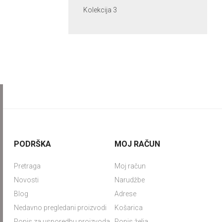
Kolekcija 3
PODRŠKA
MOJ RAČUN
Pretraga
Moj račun
Novosti
Narudžbe
Blog
Adrese
Nedavno pregledani proizvodi
Košarica
Popis za usporedbu proizvoda
Popis želja