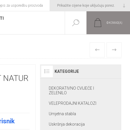
opis za usporedbu proizvoda
TI
0
KOMAD(A)
PRETHODNI
SLIJEDEĆI
KATEGORIJE
 NATUR
DEKORATIVNO CVIJEĆE I
ZELENILO
VELEPRODAJNI KATALOZI
Umjetna stabla
risnik
Uskršnja dekoracija