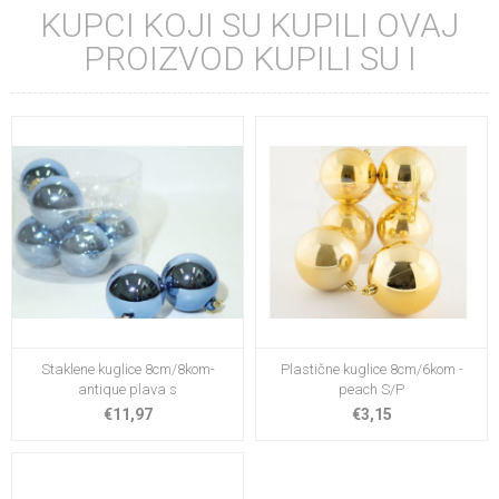
KUPCI KOJI SU KUPILI OVAJ
PROIZVOD KUPILI SU I
Staklene kuglice 8cm/8kom-
Plastične kuglice 8cm/6kom -
antique plava s
peach S/P
€11,97
€3,15