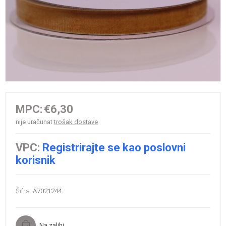
MPC:
€6,30
nije uračunat
trošak dostave
VPC:
Registrirajte se kao poslovni
korisnik
Šifra:
A7021244
Na zalihi