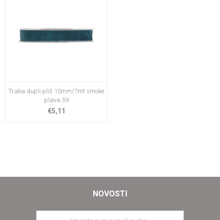
Traka dupli pliš 15mm/7mt smoke
plava 59
€5,11
NOVOSTI