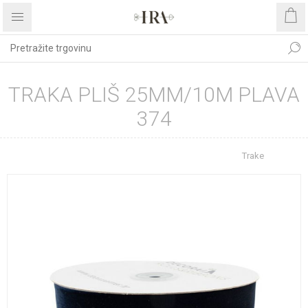
TRAKA PLIŠ 25MM/10M PLAVA
374
Početna stranica
REPROMATERIJAL
Trake