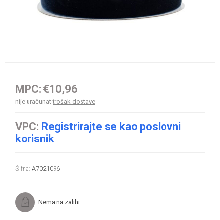
MPC:
€10,96
nije uračunat
trošak dostave
VPC:
Registrirajte se kao poslovni
korisnik
Šifra:
A7021096
Nema na zalihi