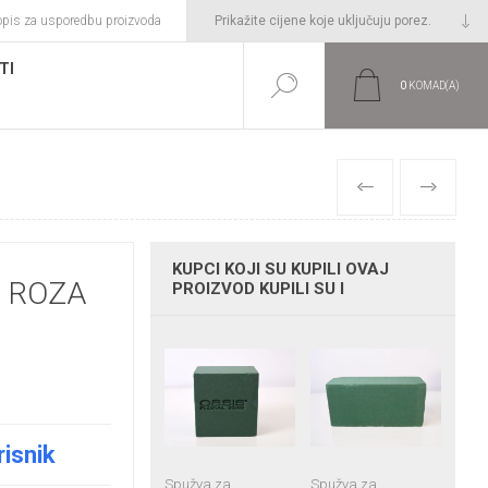
opis za usporedbu proizvoda
TI
0
KOMAD(A)
PRETHODNI
SLIJEDEĆI
KUPCI KOJI SU KUPILI OVAJ
. ROZA
PROIZVOD KUPILI SU I
risnik
Spužva za
Spužva za