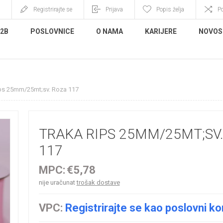
Registrirajte se
Prijava
Popis želja
P
B2B
POSLOVNICE
O NAMA
KARIJERE
NOVOS
ips 25mm/25mt;sv. Roza 117
TRAKA RIPS 25MM/25MT;SV
117
MPC:
€5,78
nije uračunat
trošak dostave
VPC:
Registrirajte se kao poslovni ko