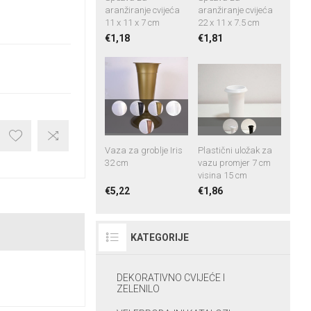
aranžiranje cvijeća
aranžiranje cvijeća
11 x 11 x 7 cm
22 x 11 x 7.5 cm
€1,18
€1,81
Vaza za groblje Iris
Plastični uložak za
32 cm
vazu promjer 7 cm
visina 15 cm
€5,22
€1,86
KATEGORIJE
DEKORATIVNO CVIJEĆE I
ZELENILO