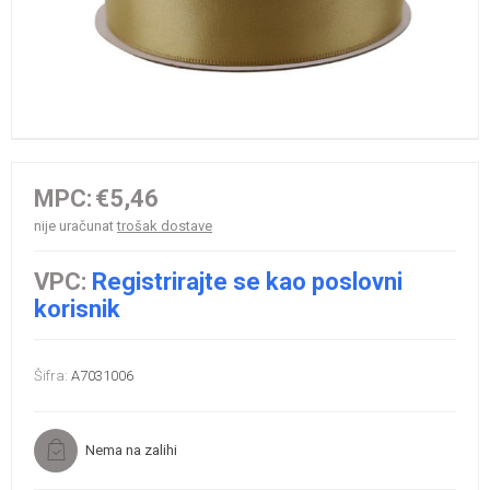
MPC:
€5,46
nije uračunat
trošak dostave
VPC:
Registrirajte se kao poslovni
korisnik
Šifra:
A7031006
Nema na zalihi