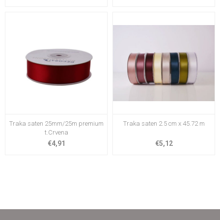
Traka saten 25mm/25m premium
Traka saten 2.5 cm x 45.72 m
t.Crvena
€4,91
€5,12