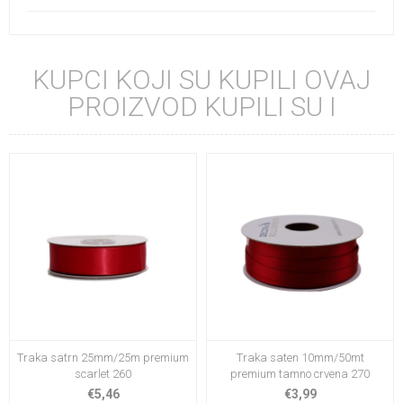
KUPCI KOJI SU KUPILI OVAJ
PROIZVOD KUPILI SU I
Traka satrn 25mm/25m premium
Traka saten 10mm/50mt
scarlet 260
premium tamno crvena 270
€5,46
€3,99