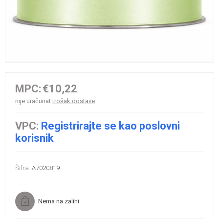
MPC:
€10,22
nije uračunat
trošak dostave
VPC:
Registrirajte se kao poslovni
korisnik
Šifra:
A7020819
Nema na zalihi