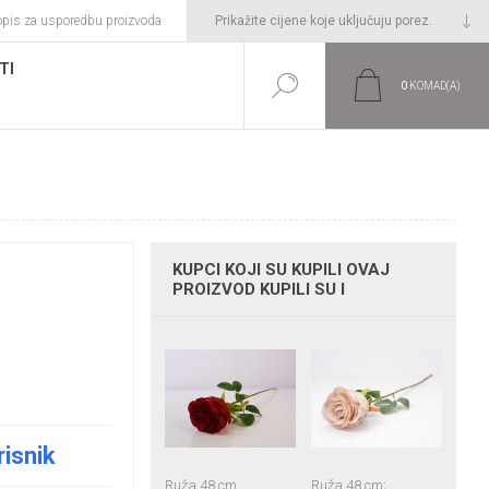
opis za usporedbu proizvoda
TI
0
KOMAD(A)
KUPCI KOJI SU KUPILI OVAJ
PROIZVOD KUPILI SU I
risnik
Ruža 48 cm
Ruža 48 cm;