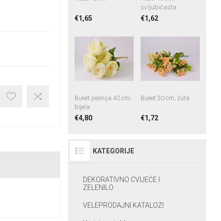
sv.ljubičasta
€1,65
€1,62
Buket peonija 42 cm;
Buket 30 cm; žuta
bijela
€4,80
€1,72
KATEGORIJE
DEKORATIVNO CVIJEĆE I
ZELENILO
VELEPRODAJNI KATALOZI