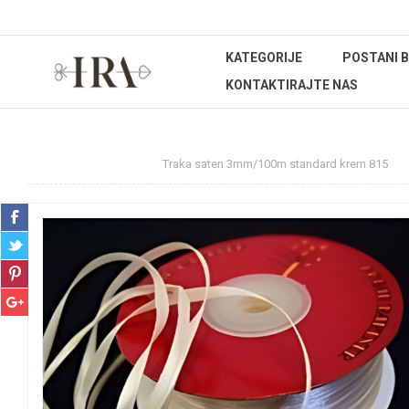
KATEGORIJE
POSTANI 
KONTAKTIRAJTE NAS
Početna stranica
Traka saten 3mm/100m standard krem 815