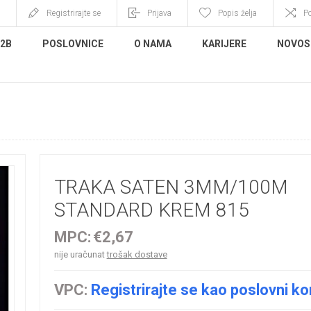
Registrirajte se
Prijava
Popis želja
P
B2B
POSLOVNICE
O NAMA
KARIJERE
NOVOS
TRAKA SATEN 3MM/100M
STANDARD KREM 815
MPC:
€2,67
nije uračunat
trošak dostave
VPC:
Registrirajte se kao poslovni ko