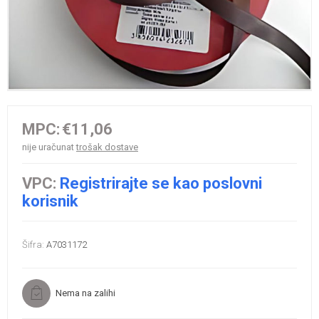
MPC:
€11,06
nije uračunat
trošak dostave
VPC:
Registrirajte se kao poslovni
korisnik
Šifra:
A7031172
Nema na zalihi