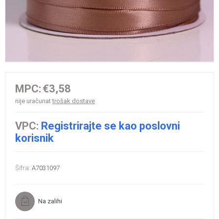
MPC:
€3,58
nije uračunat
trošak dostave
VPC:
Registrirajte se kao poslovni
korisnik
Šifra:
A7031097
Na zalihi