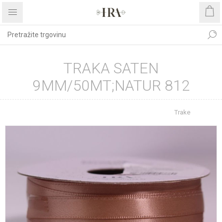
TRAKA SATEN
9MM/50MT;NATUR 812
Početna stranica
REPROMATERIJAL
Trake